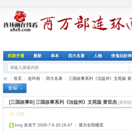
权限开通
最新
单本
四大名著
人物
侠鬼仙妖神
首页
连环画
四大名著
三国故事系列《治益州》文苑版 黄
[三国故事B]
三国故事系列《治益州》文苑版 黄世杰
[复制链
连
»
›
›
›
回复
king
发表于 2026-7-6 20:16:47
|
显示全部楼层