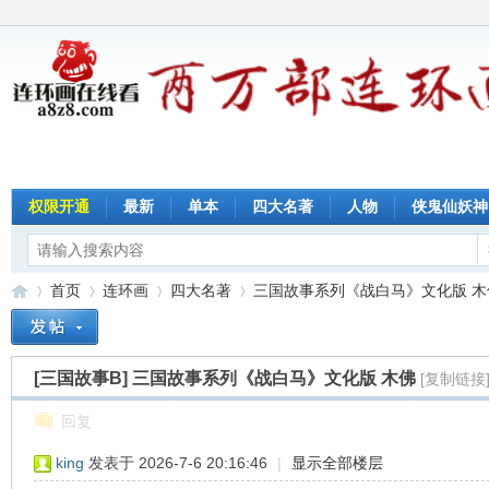
权限开通
最新
单本
四大名著
人物
侠鬼仙妖神
首页
连环画
四大名著
三国故事系列《战白马》文化版 木
[三国故事B]
三国故事系列《战白马》文化版 木佛
[复制链接
连
»
›
›
›
回复
king
发表于 2026-7-6 20:16:46
|
显示全部楼层