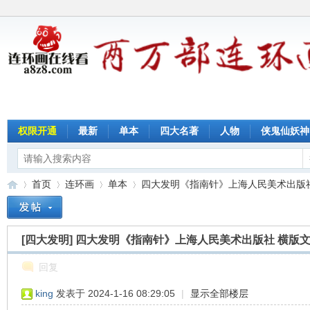
权限开通
最新
单本
四大名著
人物
侠鬼仙妖神
首页
连环画
单本
四大发明《指南针》上海人民美术出版社 横
[四大发明]
四大发明《指南针》上海人民美术出版社 横版文
连
»
›
›
›
回复
king
发表于 2024-1-16 08:29:05
|
显示全部楼层