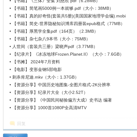
•
【书籍】《三体》全集 刘慈欣 pdf（6.28MB）
•
【书籍】简笔画5000例一本就够.pdf（大小：38MB）
•
【书籍】真的好奇怪(套装共5册)(美国国家地理学会编).mobi
在
•
【书籍】简史-世界隐秘知识博库四册装epub格式（77MB）
•
【书籍】厚黑学全集pdf（164页）（2.3MB）
•
【书籍】杂七杂八9本书（大小：75MB）
•
人世间（套装共三册）梁晓声pdf（3.77MB）
•
【纪录片】《冰冻地球Frozen.Planet.II》（大小：7.6GB）
•
【书摊】 2024年7月资料
•
【电影】变形金钢5部电影
•
刺杀肯尼迪.mkv（大小：1.37GB）
线
•
【资源分享】中国历史地图集-全图片格式-2K分辨率
•
【资源分享】纪录片大全（大小2.52T）
•
【资源分享】《中国民间秘验偏方大成》史书达 编著
•
【资源分享】1000首1080P全高清MTV
回复