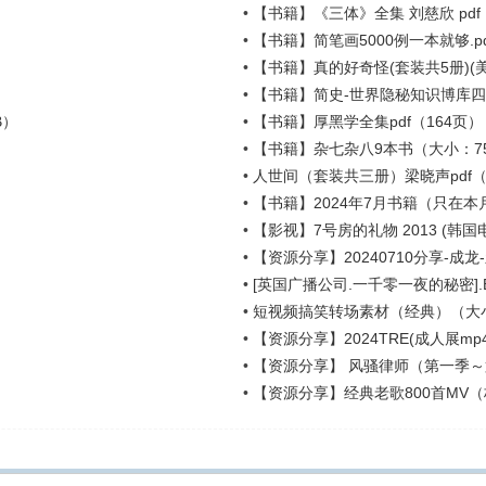
•
【书籍】《三体》全集 刘慈欣 pdf（
•
【书籍】简笔画5000例一本就够.p
•
【书籍】真的好奇怪(套装共5册)(美
•
【书籍】简史-世界隐秘知识博库四册
B）
•
【书籍】厚黑学全集pdf（164页）（
•
【书籍】杂七杂八9本书（大小：7
•
人世间（套装共三册）梁晓声pdf（3
•
【书籍】2024年7月书籍（只在本
•
【影视】7号房的礼物 2013 (韩国电影
•
【资源分享】20240710分享-成龙-
•
[英国广播公司.一千零一夜的秘密].BBC.S
•
短视频搞笑转场素材（经典）（大小
•
【资源分享】2024TRE(成人展mp
•
【资源分享】 风骚律师（第一季～第
•
【资源分享】经典老歌800首MV