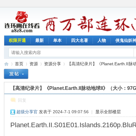
权限开通
最新
单本
四大名著
人物
侠鬼仙妖
首页
资源
资源分享
【高清纪录片】《Planet.Earth.II脉
【高清纪录片】《Planet.Earth.II脉动地球II》（大小：97
连
»
›
›
›
回复
超级分享官
发表于 2024-7-1 09:07:56
|
显示全部楼层
Planet.Earth.II.S01E01.Islands.2160p