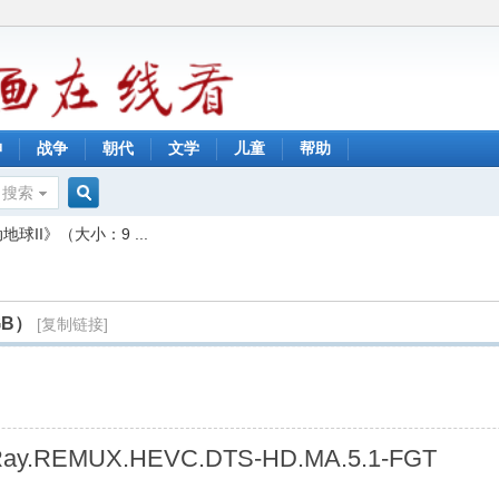
神
战争
朝代
文学
儿童
帮助
搜索
搜
动地球II》（大小：9 ...
索
GB）
[复制链接]
.BluRay.REMUX.HEVC.DTS-HD.MA.5.1-FGT