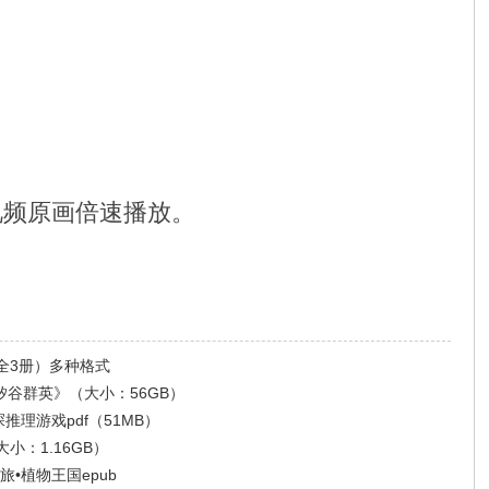
视频原画倍速播放。
全3册）多种格式
ey《矽谷群英》（大小：56GB）
推理游戏pdf（51MB）
：1.16GB）
•植物王国epub