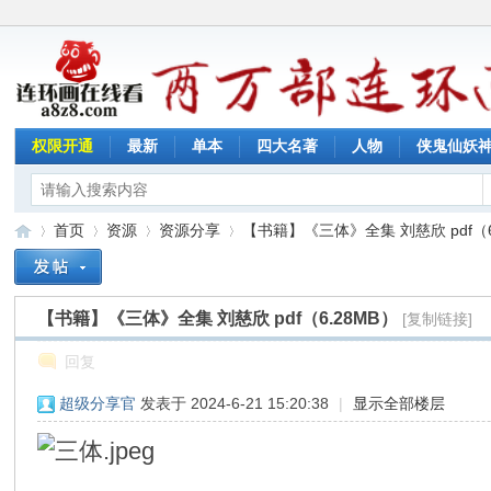
权限开通
最新
单本
四大名著
人物
侠鬼仙妖
首页
资源
资源分享
【书籍】《三体》全集 刘慈欣 pdf（6.2
【书籍】《三体》全集 刘慈欣 pdf（6.28MB）
[复制链接]
连
»
›
›
›
回复
超级分享官
发表于 2024-6-21 15:20:38
|
显示全部楼层