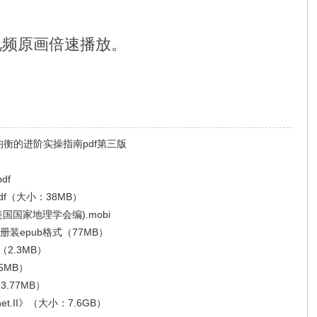
视频原画倍速播放。
均衡的进阶实操指南pdf第三版
df
df（大小：38MB）
国国家地理学会编).mobi
装epub格式（77MB）
2.3MB）
5MB）
.77MB）
et.II》（大小：7.6GB）