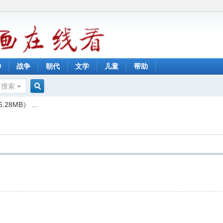
神
战争
朝代
文学
儿童
帮助
搜索
搜
8MB） ...
索