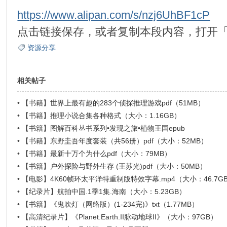
https://www.alipan.com/s/nzj6UhBF1cP
环
点击链接保存，或者复制本段内容，打开「
资源分享
相关帖子
•
【书籍】世界上最有趣的283个侦探推理游戏pdf（51MB）
•
【书籍】推理小说合集各种格式（大小：1.16GB）
画
•
【书籍】图解百科丛书系列•发现之旅•植物王国epub
•
【书籍】东野圭吾年度套装（共56册）pdf（大小：52MB）
•
【书籍】最新十万个为什么pdf（大小：79MB）
•
【书籍】户外探险与野外生存 (王苏光)pdf（大小：50MB）
•
【电影】4K60帧环太平洋特重制版特效字幕.mp4（大小：46.7G
•
【纪录片】航拍中国.1季1集.海南（大小：5.23GB）
•
【书籍】《鬼吹灯（网络版）(1-234完)》txt（1.77MB）
•
【高清纪录片】《Planet.Earth.II脉动地球II》（大小：97GB）