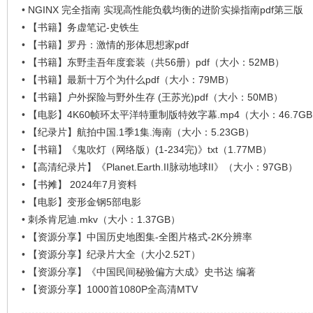
看
•
NGINX 完全指南 实现高性能负载均衡的进阶实操指南pdf第三版
•
【书籍】务虚笔记-史铁生
•
【书籍】罗丹：激情的形体思想家pdf
•
【书籍】东野圭吾年度套装（共56册）pdf（大小：52MB）
•
【书籍】最新十万个为什么pdf（大小：79MB）
•
【书籍】户外探险与野外生存 (王苏光)pdf（大小：50MB）
•
【电影】4K60帧环太平洋特重制版特效字幕.mp4（大小：46.7G
•
【纪录片】航拍中国.1季1集.海南（大小：5.23GB）
•
【书籍】《鬼吹灯（网络版）(1-234完)》txt（1.77MB）
•
【高清纪录片】《Planet.Earth.II脉动地球II》（大小：97GB）
•
【书摊】 2024年7月资料
•
【电影】变形金钢5部电影
•
刺杀肯尼迪.mkv（大小：1.37GB）
•
【资源分享】中国历史地图集-全图片格式-2K分辨率
•
【资源分享】纪录片大全（大小2.52T）
•
【资源分享】《中国民间秘验偏方大成》史书达 编著
•
【资源分享】1000首1080P全高清MTV