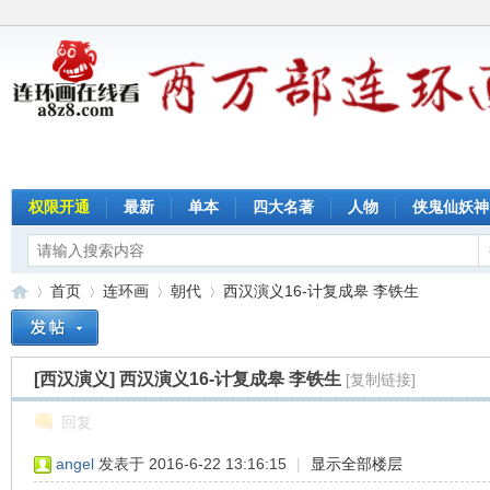
权限开通
最新
单本
四大名著
人物
侠鬼仙妖神
首页
连环画
朝代
西汉演义16-计复成皋 李铁生
[西汉演义]
西汉演义16-计复成皋 李铁生
[复制链接]
连
»
›
›
›
回复
angel
发表于 2016-6-22 13:16:15
|
显示全部楼层