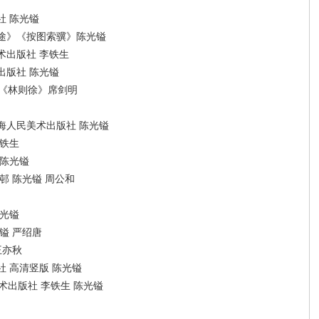
社 陈光镒
途》《按图索骥》陈光镒
术出版社 李铁生
出版社 陈光镒
之《林则徐》席剑明
海人民美术出版社 陈光镒
李铁生
 陈光镒
邨 陈光镒 周公和
陈光镒
镒 严绍唐
王亦秋
 高清竖版 陈光镒
术出版社 李铁生 陈光镒