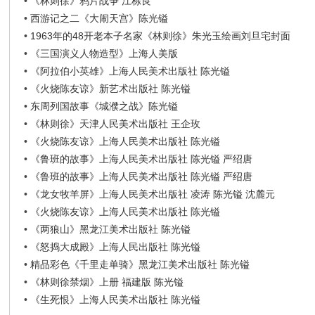
•
《林则徐》鸦片战争 江栋良
•
西游记之二《大闹天宫》陈光镒
•
1963年的48开老本子名家《林则徐》朱光玉绘画刘旦宅封面
•
《三国演义人物造型》上海人美版
•
《阿拉伯小英雄》上海人民美术出版社 陈光镒
•
《火烧陈友谅》新艺术出版社 陈光镒
•
东周列国故事《城濮之战》陈光镒
•
《林则徐》天津人民美术出版社 王企玫
•
《火烧陈友谅》上海人民美术出版社 陈光镒
•
《鲁班的故事》上海人民美术出版社 陈光镒 严绍唐
•
《鲁班的故事》上海人民美术出版社 陈光镒 严绍唐
•
《龙女牧羊屏》上海人民美术出版社 凌涛 陈光镒 沈麓元
•
《火烧陈友谅》上海人民美术出版社 陈光镒
•
《两狼山》黑龙江美术出版社 陈光镒
•
《怒捣大成殿》上海人民出版社 陈光镒
•
精品彩色《千里走单骑》黑龙江美术出版社 陈光镒
•
《林则徐禁烟》上册 福建版 陈光镒
•
《生死恨》上海人民美术出版社 陈光镒