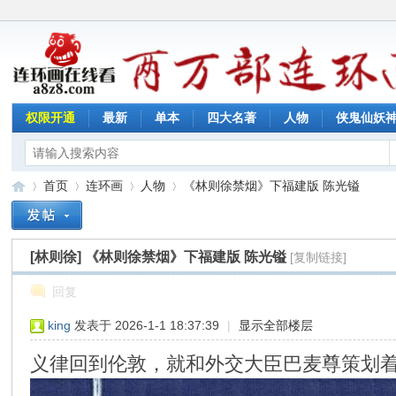
权限开通
最新
单本
四大名著
人物
侠鬼仙妖
首页
连环画
人物
《林则徐禁烟》下福建版 陈光镒
[林则徐]
《林则徐禁烟》下福建版 陈光镒
[复制链接]
连
»
›
›
›
回复
king
发表于 2026-1-1 18:37:39
|
显示全部楼层
义律回到伦敦，就和外交大臣巴麦尊策划