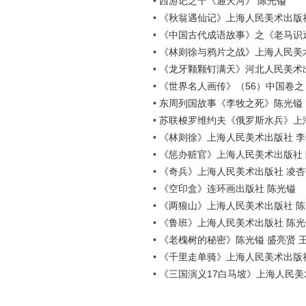
•
西游记之十《通天河》 陈光镒
•
《秋翁遇仙记》上海人民美术出版
•
《中国古代成语故事》之《老马识
•
《林则徐与鸦片之战》上海人民美
•
《龙牙颗颗钉满天》河北人民美术
•
《世界名人画传》（56）中国卷
•
东周列国故事《李牧之死》陈光镒
•
苏联梭罗维约夫《俄罗斯水兵》上
•
《林则徐》上海人民美术出版社 
•
《惩办赃官》上海人民美术出版社
•
《奇兵》上海人民美术出版社 凌杏
•
《空印盒》连环画出版社 陈光镒
•
《两狼山》上海人民美术出版社 
•
《鲁班》上海人民美术出版社 陈光
•
《老槐树的秘密》陈光镒 盛亮贤 
•
《千里走单骑》上海人民美术出版社
•
《三国演义17白马坡》上海人民美