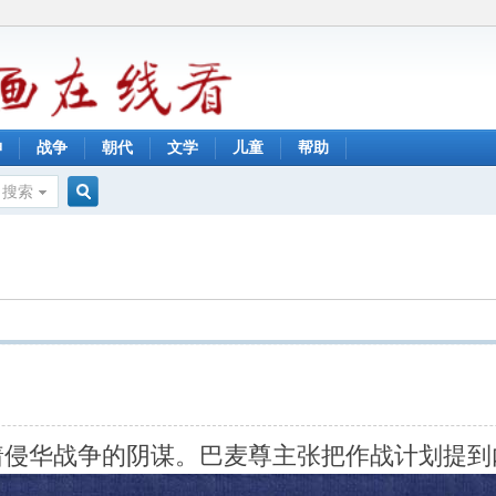
神
战争
朝代
文学
儿童
帮助
搜索
搜
索
着侵华战争的阴谋。巴麦尊主张把作战计划提到