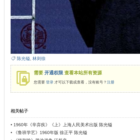
在
陈光镒
,
林则徐
线
需要
开通权限
查看本站所有资源
您需要
登录
才可以下载或查看，没有账号？
注册
相关帖子
•
1960年《辛弃疾》《上》上海人民美术出版 陈光镒
看
•
《鲁班学艺》1960年版 徐正平 陈光镒