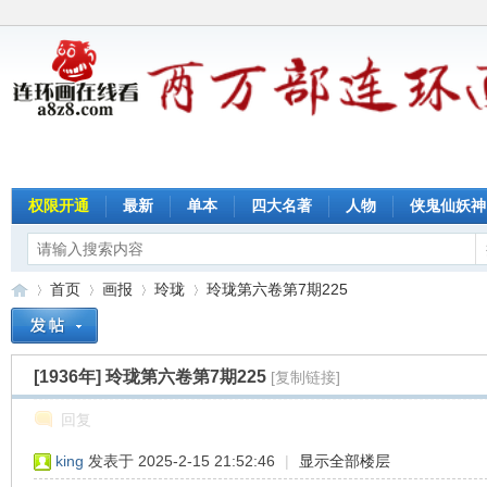
权限开通
最新
单本
四大名著
人物
侠鬼仙妖神
首页
画报
玲珑
玲珑第六卷第7期225
[1936年]
玲珑第六卷第7期225
[复制链接]
连
»
›
›
›
回复
king
发表于 2025-2-15 21:52:46
|
显示全部楼层