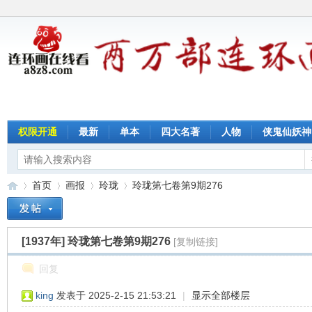
权限开通
最新
单本
四大名著
人物
侠鬼仙妖神
首页
画报
玲珑
玲珑第七卷第9期276
[1937年]
玲珑第七卷第9期276
[复制链接]
连
»
›
›
›
回复
king
发表于 2025-2-15 21:53:21
|
显示全部楼层