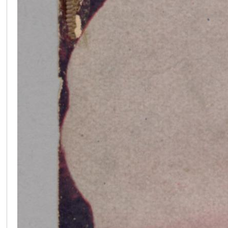
在
线
看