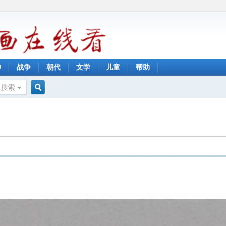
神
战争
朝代
文学
儿童
帮助
搜索
搜
索