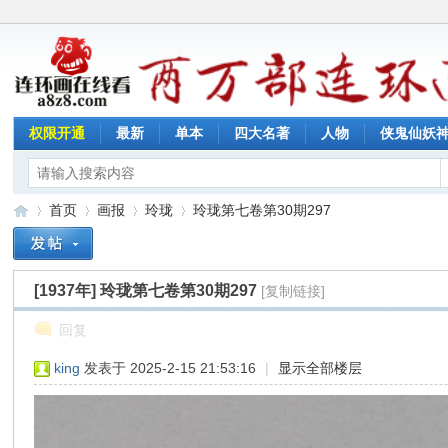
权限开通
最新
单本
四大名著
人物
侠鬼仙妖
首页
画报
玲珑
玲珑第七卷第30期297
[1937年]
玲珑第七卷第30期297
[复制链接]
连
»
›
›
›
回复
king
发表于 2025-2-15 21:53:16
|
显示全部楼层