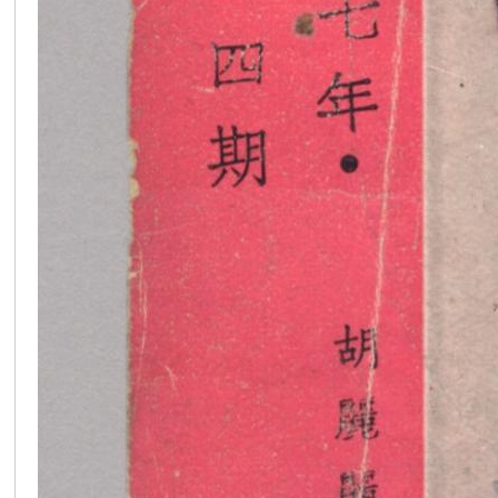
在
线
看