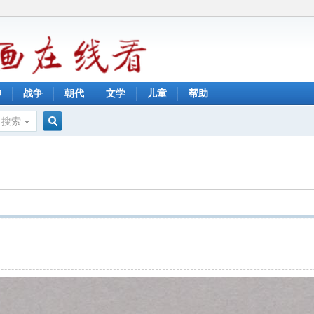
神
战争
朝代
文学
儿童
帮助
搜索
搜
索