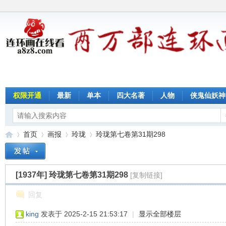
权限开通
最新
单本
四大名著
人物
侠鬼仙妖神
首页
画报
玲珑
玲珑第七卷第31期298
[1937年]
玲珑第七卷第31期298
[复制链接]
连
»
›
›
›
回复
king
发表于 2025-2-15 21:53:17
|
显示全部楼层