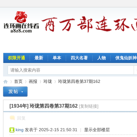
权限开通
最新
单本
四大名著
人物
侠鬼仙妖神
首页
画报
玲珑
玲珑第四卷第37期162
[1934年]
玲珑第四卷第37期162
[复制链接]
连
»
›
›
›
回复
king
发表于 2025-2-15 21:50:31
|
显示全部楼层