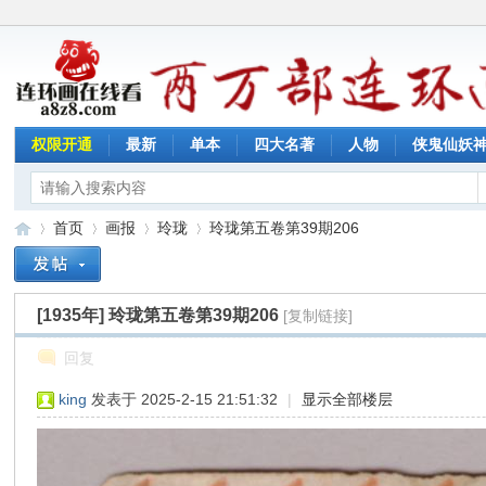
权限开通
最新
单本
四大名著
人物
侠鬼仙妖
首页
画报
玲珑
玲珑第五卷第39期206
[1935年]
玲珑第五卷第39期206
[复制链接]
连
»
›
›
›
回复
king
发表于 2025-2-15 21:51:32
|
显示全部楼层