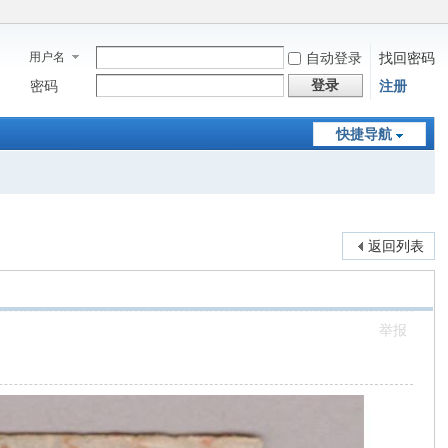
用户名
自动登录
找回密码
登录
密码
注册
快捷导航
返回列表
举报