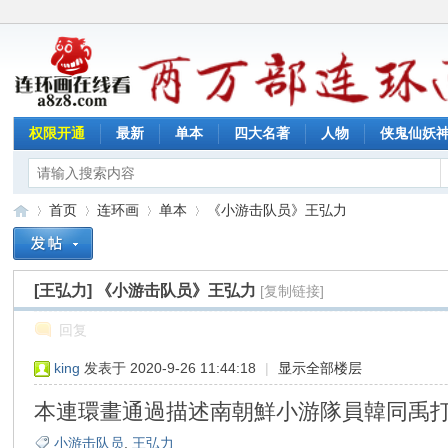
权限开通
最新
单本
四大名著
人物
侠鬼仙妖
首页
连环画
单本
《小游击队员》王弘力
[王弘力]
《小游击队员》王弘力
[复制链接]
连
»
›
›
›
回复
king
发表于 2020-9-26 11:44:18
|
显示全部楼层
本連環畫通過描述南朝鮮小游隊員韓同禹
小游击队员
,
王弘力