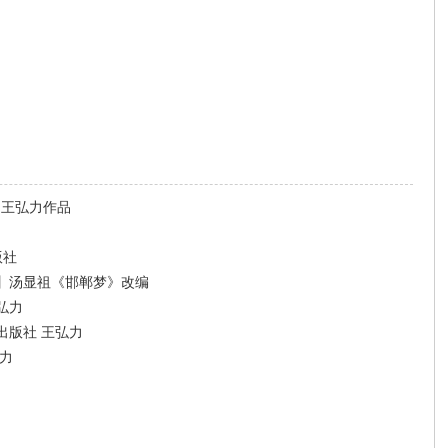
）王弘力作品
版社
】汤显祖《邯郸梦》改编
弘力
出版社 王弘力
力