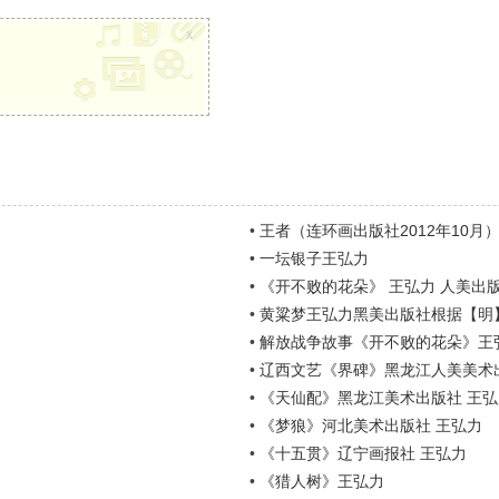
x
•
王者（连环画出版社2012年10月
•
一坛银子王弘力
•
《开不败的花朵》 王弘力 人美出
•
黄粱梦王弘力黑美出版社根据【明
•
解放战争故事《开不败的花朵》王
•
辽西文艺《界碑》黑龙江人美美术
•
《天仙配》黑龙江美术出版社 王弘
•
《梦狼》河北美术出版社 王弘力
•
《十五贯》辽宁画报社 王弘力
•
《猎人树》王弘力