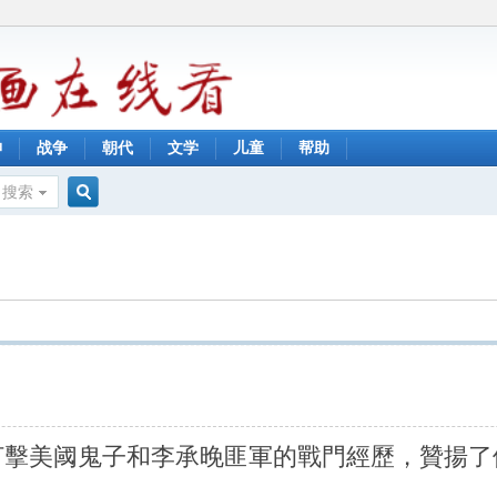
神
战争
朝代
文学
儿童
帮助
搜索
搜
索
打擊美阈鬼子和李承晚匪軍的戰門經歷，贊揚了