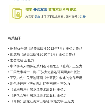
需要
开通权限
查看本站所有资源
环
您需要
登录
才可以下载或查看，没有账号？
注册
相关帖子
•
04解仇合密（黑美出版社2012年7月）王弘力作品
•
郑成功（黑美出版社2010年3月）王弘力作品
画
•
玄奘取经 王弘力
•
中华传奇人物传记系列连环画之五《张骞》王弘力
•
三国故事等十一则-王弘力短篇连环画黑美出版社
•
王弘力先生关于连环画《十五贯》叙述的创作经历
•
彩色连环画《天仙配》辽宁画报社 王弘力
•
《成吉思汗》黑龙江美术出版社 王弘力
•
《解仇合密》黑龙江美术出版社 王弘力
•
《青梅》黑龙江美术出版社 横版文字 王弘力