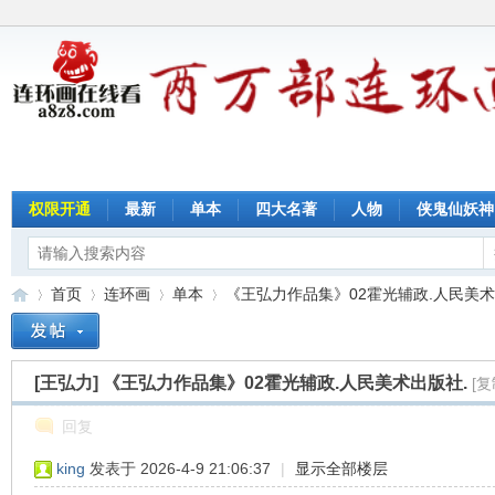
权限开通
最新
单本
四大名著
人物
侠鬼仙妖神
首页
连环画
单本
《王弘力作品集》02霍光辅政.人民美术出版
[王弘力]
《王弘力作品集》02霍光辅政.人民美术出版社.
[
连
»
›
›
›
回复
king
发表于 2026-4-9 21:06:37
|
显示全部楼层