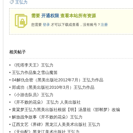
王弘力
看
需要
开通权限
查看本站所有资源
您需要
登录
才可以下载或查看，没有账号？
注册
相关帖子
•
《托塔李天王》王弘力
•
王弘力作品集之雪山魔笛
•
04解仇合密（黑美出版社2012年7月）王弘力作品
•
郑成功（黑美出版社2010年3月）王弘力作品
•
《小游击队员》王弘力
•
《开不败的花朵》 王弘力 人美出版社
•
黄粱梦王弘力黑美出版社根据【明】汤显祖《邯郸梦》改编
•
解放战争故事《开不败的花朵》王弘力
•
辽西文艺《界碑》黑龙江人美美术出版社 王弘力
•
《天仙配》黑龙江美术出版社 王弘力