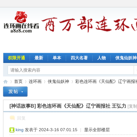
权限开通
最新
单本
四大名著
人物
侠鬼仙妖神
首页
连环画
侠鬼仙妖神
彩色连环画《天仙配》辽宁画报社 王
[神话故事B]
彩色连环画《天仙配》辽宁画报社 王弘力
[复
连
»
›
›
›
回复
king
发表于 2024-3-16 07:01:15
|
显示全部楼层